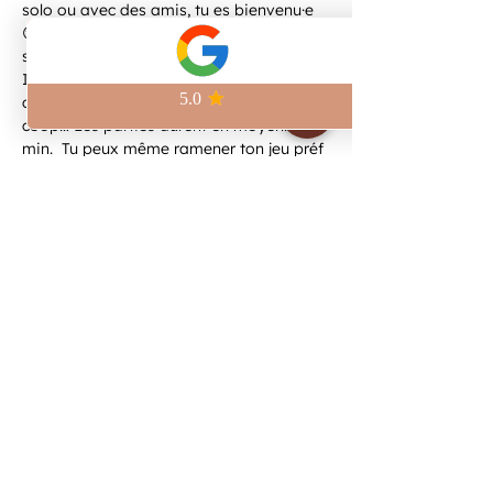
solo ou avec des amis, tu es bienvenu·e 
😊 Au programme, une sélection de jeux 
simples et accessibles à partir de 12 ans. 
Il y en a pour tous les goûts : jeux 
d’ambiance, réflexion, bluff, rôles cachés, 
coop… Les parties durent en moyenne 30 
min.  Tu peux même ramener ton jeu préf 
!
Share this event