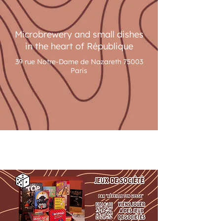
Microbrewery and small dishes
in the heart of République
39 rue Notre-Dame de Nazareth 75003
Paris