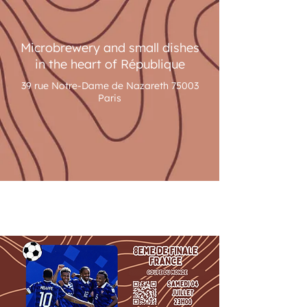
Microbrewery and small dishes
in the heart of République
39 rue Notre-Dame de Nazareth 75003
Paris