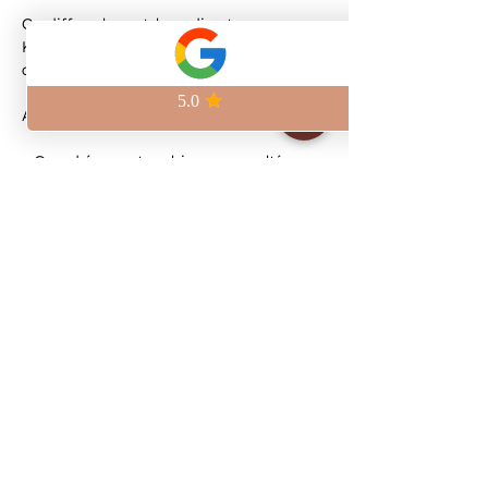
On diffuse le match en direct au 
Kilomètre Zéro, à deux pas de la Place 
de la République.
Au programme :
– Grand écran et ambiance survoltée
– Bières artisanales brassées sur place
– Pinte craft à 6,5€
Viens vivre le match avec nous et 
réserve ta place pour être sûr de ne rien 
manquer.
Show More