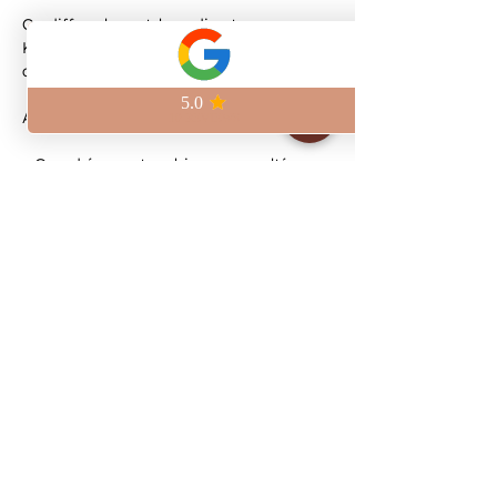
On diffuse le match en direct au 
Kilomètre Zéro, à deux pas de la Place 
de la République.
Au programme :
– Grand écran et ambiance survoltée
– Bières artisanales brassées sur place
– Pinte craft à 6,5€
Viens vivre le match avec nous et 
réserve ta place pour être sûr de ne rien 
manquer.
Show More