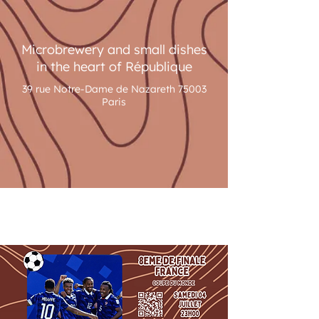
Microbrewery and small dishes
in the heart of République
39 rue Notre-Dame de Nazareth 75003
Paris