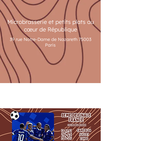
Microbrasserie et petits plats au
cœur de République
39 rue Notre-Dame de Nazareth 75003
Paris