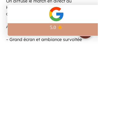
On diffuse le match en direct au 
Kilomètre Zéro, à deux pas de la Place 
de la République.
Au programme :
– Grand écran et ambiance survoltée
– Bières artisanales brassées sur place
– Pinte craft à 6,5€
Viens vivre le match avec nous et 
réserve ta place pour être sûr de ne rien 
manquer.
Afficher plus
Partager cet événement