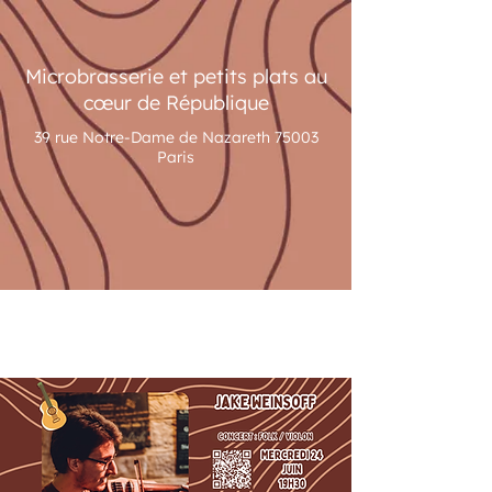
Microbrasserie et petits plats au
cœur de République
39 rue Notre-Dame de Nazareth 75003
Paris