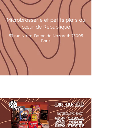
Microbrasserie et petits plats au
cœur de République
39 rue Notre-Dame de Nazareth 75003
Paris