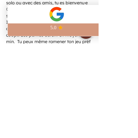
solo ou avec des amis, tu es bienvenu·e 
😊 Au programme, une sélection de jeux 
simples et accessibles à partir de 12 ans. 
Il y en a pour tous les goûts : jeux 
d’ambiance, réflexion, bluff, rôles cachés, 
coop… Les parties durent en moyenne 30 
min.  Tu peux même ramener ton jeu préf 
!
Partager cet événement