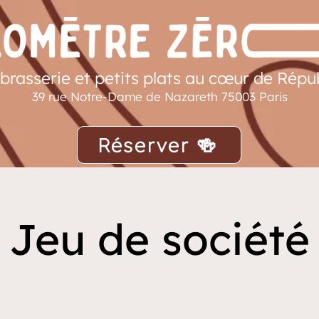
brasserie et petits plats au cœur de Répu
39 rue Notre-Dame de Nazareth 75003 Paris
Réserver 🍻
Jeu de société