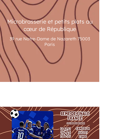
Microbrasserie et petits plats au
cœur de République
39 rue Notre-Dame de Nazareth 75003
Paris