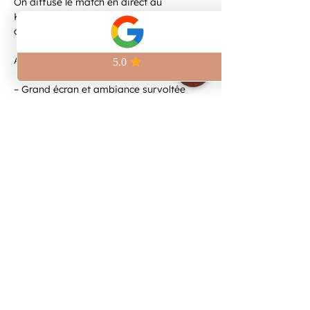
On diffuse le match en direct au 
Kilomètre Zéro, à deux pas de la Place 
de la République.
Au programme :
– Grand écran et ambiance survoltée
– Bières artisanales brassées sur place
– Pinte craft à 6,5€
Viens vivre le match avec nous et 
réserve ta place pour être sûr de ne rien 
manquer.
Afficher plus
Partager cet événement