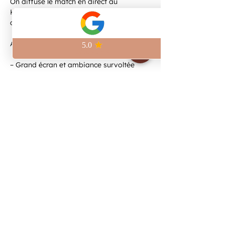
On diffuse le match en direct au 
Kilomètre Zéro, à deux pas de la Place 
de la République.
Au programme :
– Grand écran et ambiance survoltée
– Bières artisanales brassées sur place
– Pinte craft à 6,5€
Viens vivre le match avec nous et 
réserve ta place pour être sûr de ne rien 
manquer.
Afficher plus
Partager cet événement