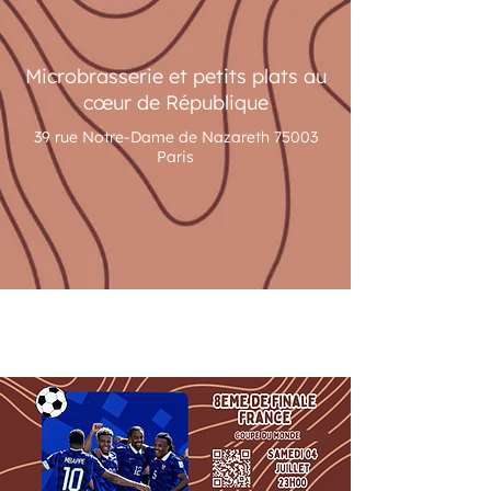
Microbrasserie et petits plats au
cœur de République
39 rue Notre-Dame de Nazareth 75003
Paris