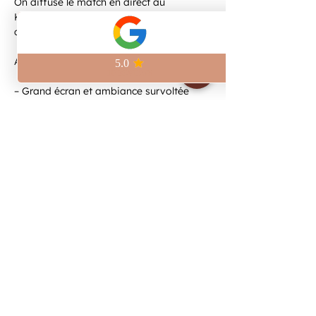
On diffuse le match en direct au 
Kilomètre Zéro, à deux pas de la Place 
de la République.
Au programme :
– Grand écran et ambiance survoltée
– Bières artisanales brassées sur place
– Pinte craft à 6,5€
Viens vivre le match avec nous et 
réserve ta place pour être sûr de ne rien 
manquer.
Afficher plus
Partager cet événement