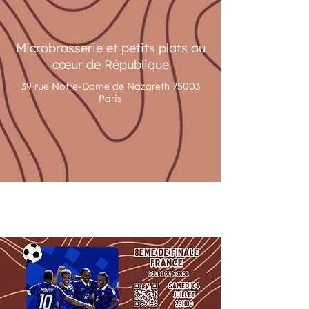
Microbrasserie et petits plats au
cœur de République
39 rue Notre-Dame de Nazareth 75003
Paris