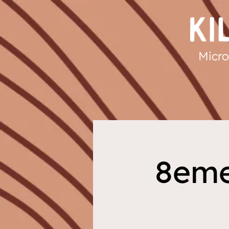
Micro
8eme