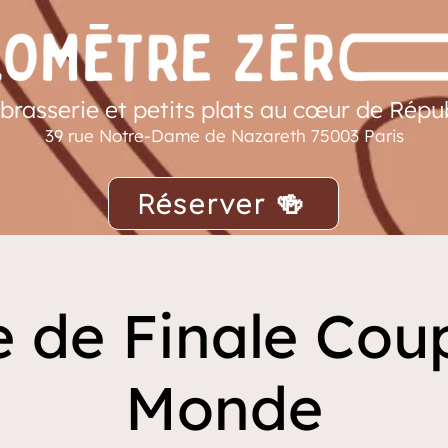
brasserie et petits plats au cœur de Répu
39 rue Notre-Dame de Nazareth 75003 Paris
Réserver 🍻
 de Finale Cou
Monde