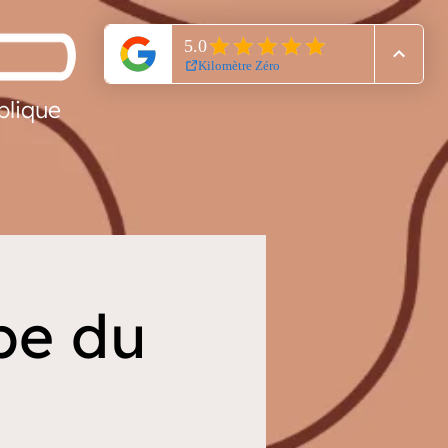
blique
pe du