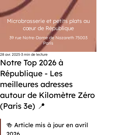
Microbrasserie et petits plats au
cœur de République
39 rue Notre-Dame de Nazareth 75003
Paris
28 avr. 2025
3 min de lecture
Notre Top 2026 à
République - Les
meilleures adresses
autour de Kilomètre Zéro
(Paris 3e) 📍
🍻 Article mis à jour en avril 
2026