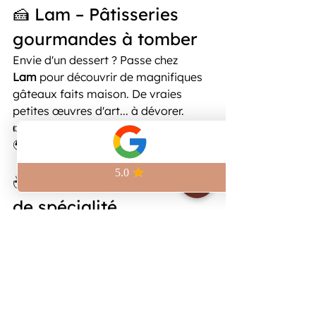
🍰 Lam – Pâtisseries 
gourmandes à tomber
Envie d'un dessert ? Passe chez 
Lam
 pour découvrir de magnifiques 
gâteaux faits maison. De vraies 
petites œuvres d'art... à dévorer.
👉 
Voir sur Google Maps
🌍 
Leur Insta
 ! 
☕ Anne Caron – Le café 
de spécialité
Le paradis des amateurs de bon 
café : chez 
Anne Caron
, chaque grain 
est sourcé et torréfié avec amour. 
Une adresse incontournable pour les 
vrais caféinomanes !
👉 
Voir sur Google Maps