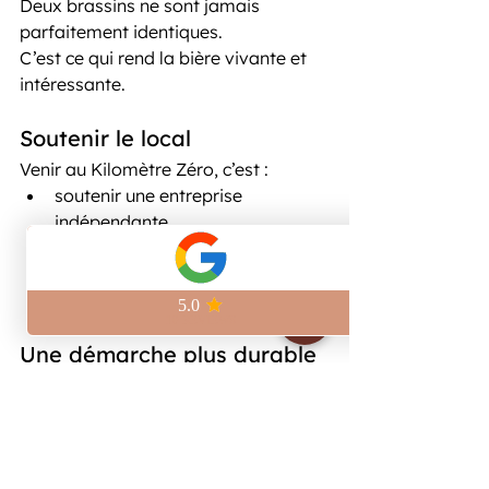
Deux brassins ne sont jamais 
parfaitement identiques.
C’est ce qui rend la bière vivante et 
intéressante.
Soutenir le local
Venir au Kilomètre Zéro, c’est :
soutenir une entreprise 
indépendante
faire vivre un savoir-faire
participer à la scène brassicole 
parisienne
Une démarche plus durable
Petites séries, circuits courts, moins 
de transport, plus de transparence.
L’artisanat a aussi du sens sur le plan 
écologique.