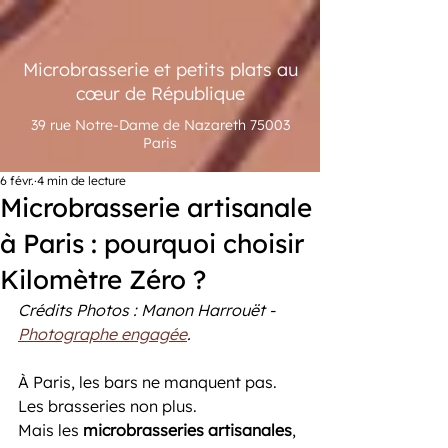
Microbrasserie et petits plats au
cœur de République
39 rue Notre-Dame de Nazareth 75003
Paris
6 févr.
4 min de lecture
Microbrasserie artisanale
à Paris : pourquoi choisir
Kilomètre Zéro ?
Crédits Photos : Manon Harrouët - 
Photographe engagée
.
À Paris, les bars ne manquent pas.
Les brasseries non plus.
Mais les 
microbrasseries artisanales
, 