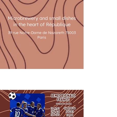
Microbrewery and small dishes
in the heart of République
39 rue Notre-Dame de Nazareth 75003
Paris