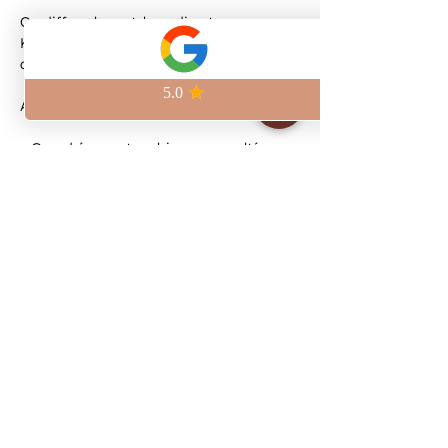
On diffuse le match en direct au 
Kilomètre Zéro, à deux pas de la Place 
de la République.
Au programme :
– Grand écran et ambiance survoltée
– Bières artisanales brassées sur place
– Pinte craft à 6,5€
Viens vivre le match avec nous et 
réserve ta place pour être sûr de ne rien 
manquer.
Show More