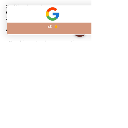
On diffuse le match en direct au 
Kilomètre Zéro, à deux pas de la Place 
de la République.
Au programme :
– Grand écran et ambiance survoltée
– Bières artisanales brassées sur place
– Pinte craft à 6,5€
Viens vivre le match avec nous et 
réserve ta place pour être sûr de ne rien 
manquer.
Show More