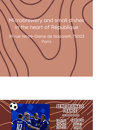
Microbrewery and small dishes
in the heart of République
39 rue Notre-Dame de Nazareth 75003
Paris