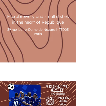
Microbrewery and small dishes
in the heart of République
39 rue Notre-Dame de Nazareth 75003
Paris