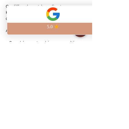
On diffuse le match en direct au 
Kilomètre Zéro, à deux pas de la Place 
de la République.
Au programme :
– Grand écran et ambiance survoltée
– Bières artisanales brassées sur place
– Pinte craft à 6,5€
Viens vivre le match avec nous et 
réserve ta place pour être sûr de ne rien 
manquer.
Show More