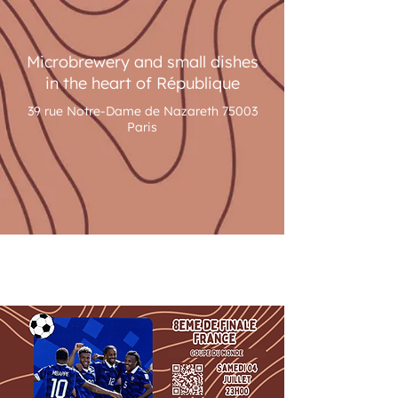
Microbrewery and small dishes
in the heart of République
39 rue Notre-Dame de Nazareth 75003
Paris