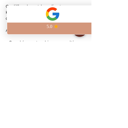
On diffuse le match en direct au 
Kilomètre Zéro, à deux pas de la Place 
de la République.
Au programme :
– Grand écran et ambiance survoltée
– Bières artisanales brassées sur place
– Pinte craft à 6,5€
Viens vivre le match avec nous et 
réserve ta place pour être sûr de ne rien 
manquer.
Show More