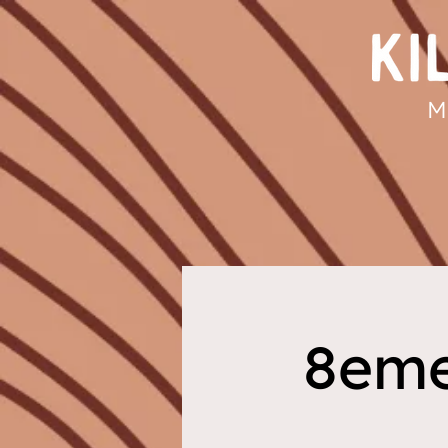
M
8eme