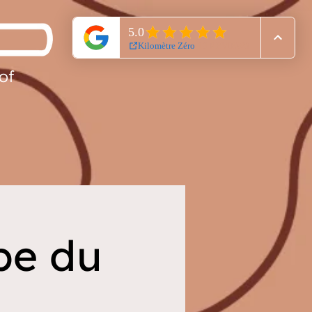
of
pe du