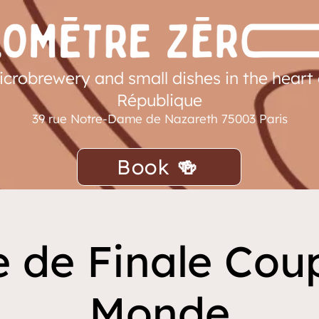
icrobrewery and small dishes in the heart 
République
39 rue Notre-Dame de Nazareth 75003 Paris
Book 🍻
 de Finale Cou
Monde