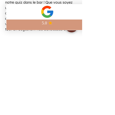
notre quiz dans le bar ! Que vous soyez 
un expert ou simplement un amateur, ce 
quiz est fait pour vous. Rassemblez vos 
amis, formez une équipe et préparez-
vous à répondre à des questions variées 
tout en dégustant nos délicieuses bières.
Share this event