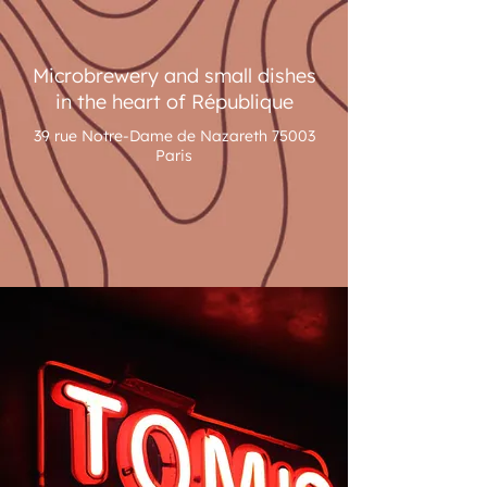
Microbrewery and small dishes
in the heart of République
39 rue Notre-Dame de Nazareth 75003
Paris