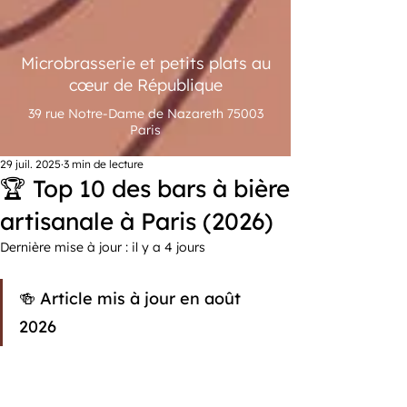
Microbrasserie et petits plats au
cœur de République
39 rue Notre-Dame de Nazareth 75003
Paris
29 juil. 2025
3 min de lecture
🏆 Top 10 des bars à bière
artisanale à Paris (2026)
Dernière mise à jour :
il y a 4 jours
🍻 Article mis à jour en août 
2026