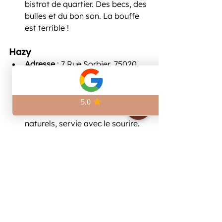
bistrot de quartier. Des becs, des 
bulles et du bon son. La bouffe 
est terrible ! 
Hazy
Adresse
 : 7 Rue Sorbier, 75020 
Paris
Site
 : 
Hazy
Pourquoi on recommande
 : Une 
sélection de bières, cidres et vins 
naturels, servie avec le sourire. 
Terrasse ultra agréable.
🎉 Bonus maison – 
Kilomètre Zéro
Adresse
 : 39 Rue Notre Dame de 
Nazareth, 75003 Paris
Site
 : 
Kilomètre Zéro
Pourquoi on recommande
 : C'est 